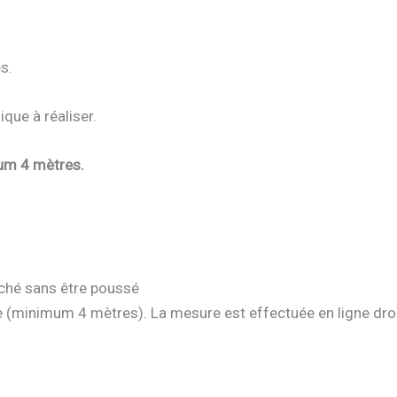
s.
que à réaliser.
mum 4 mètres.
âché sans être poussé
le (minimum 4 mètres). La mesure est effectuée en ligne droit 