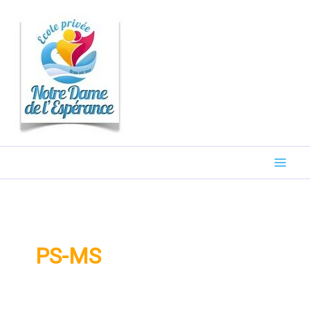
Rechercher :
Aller
au
contenu
PS-MS