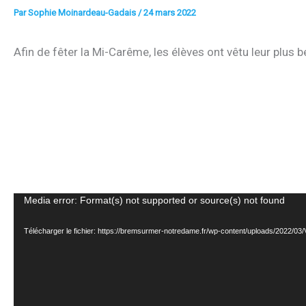
Par
Sophie Moinardeau-Gadais
/
24 mars 2022
Afin de fêter la Mi-Carême, les élèves ont vêtu leur plus
Lecteur
Media error: Format(s) not supported or source(s) not found
vidéo
Télécharger le fichier: https://bremsurmer-notredame.fr/wp-content/uploads/2022