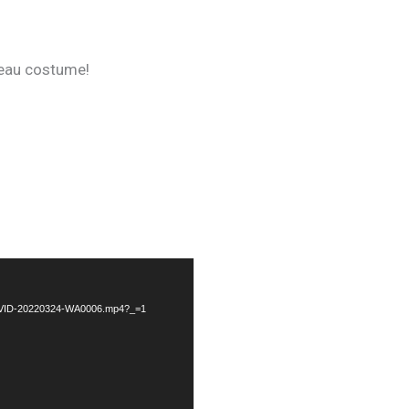
 beau costume!
/03/VID-20220324-WA0006.mp4?_=1