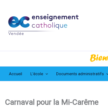
Aller
au
contenu
Accueil
L’école
Documents administratifs
Carnaval pour la Mi-Carême