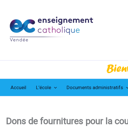
Aller
au
contenu
Accueil
L’école
Documents administratifs
Dons de fournitures pour la co