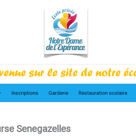
Inscriptions
Garderie
Restauration scolaire
urse Senegazelles